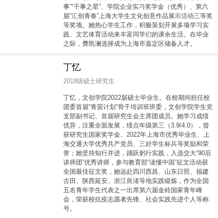
事”“干事之星”、学院企业实习奖学金（优秀）、第六
届“汇创青春”上海大学生文化创意作品展示活动三等奖
等奖项。她热心学生工作，积极策划开展多项学习实
践、文艺体育活动来丰富同学们的课余生活。在毕业
之际，费凯澜选择成为上海市嘉定区储备人才。
丁忆
2019级硕士研究生
丁忆，文创学院2022届硕士毕业生。在校期间担任校
团委首届“青苗计划”骨干培训班班委，文创学院学生党
支部副书记、首届研究生会主席团成员。她学习成绩
优异，注重全面发展，绩点年级第三（3.9/4.0），曾
获研究生国家奖学金、2022年上海市优秀毕业生、上
海交通大学优秀共产党员、三好学生标兵等奖励和荣
誉；她坚持知行并进，踊跃躬行实践，入选交大“90后
讲师团”优秀讲师，参与教育部“读懂中国”征文活动获
全国最佳征文奖，她远赴四川西昌、山东日照、福建
古田、陕西延安、浙江良渚等地实践锻炼，作为全国
五名青年学生代表之一出席第六届金砖国家青年峰
会，荣获校抗疫志愿者先锋、社会实践先进个人等称
号。