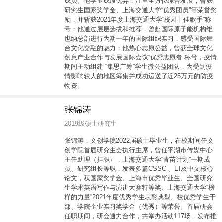
成员。他学业成绩优异，注重全方位综合发展，曾获
研究生国家奖学金、上海交通大学“优秀团员”等荣誉奖
励，并斩获2021年度上海交通大学“校园十佳歌手”称
号；他通过层层选拔和推荐，曾赴国际原子能机构维
也纳总部进行为期一年的国际组织实习，感受国际舞
台文化交融的魅力；他热心志愿公益，曾获全球文化
创意产业合作与发展国际会议“优秀志愿者”称号，疫情
期间主动组建 “集思广筹”学生微公益团队，为受到疫
情影响较大的地区筹集并成功运送了近25万元的防疫
物资。
张锦涛
2019级硕士研究生
张锦涛，文创学院2022届硕士毕业生，在校期间任文
创学院首届研究生会执行主席，曾任平湖市传媒中心
主任助理（挂职），上海交通大学“青苗计划”一期成
员、研究组长等职，发表多篇CSSCI、EI及中文核心
论文，获国家奖学金、上海市优秀毕业生、全国研究
生学术英语写作与演讲大赛特等奖、上海交通大学“榜
样的力量”2021年度优秀学生表彰典型、校优秀学生干
部、学院企业实习奖学金（优秀）等荣誉。首届研会
任职期间，研会通力合作，共举办活动117场，发布推