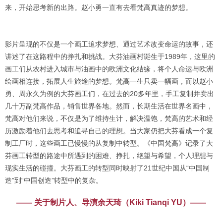
来，开始思考新的出路。赵小勇一直有去看梵高真迹的梦想。
影片呈现的不仅是一个画工追求梦想、通过艺术改变命运的故事，还
讲述了在这路程中的挣扎和挑战。大芬油画村诞生于1989年，这里的
画工们从农村进入城市与油画中的欧洲文化结缘，将个人命运与欧洲
绘画相连接，拓展人生旅途的梦想。梵高一生只卖一幅画，而以赵小
勇、周永久为例的大芬画工们，在过去的20多年里，手工复制并卖出
几十万副梵高作品，销售世界各地。然而，长期生活在世界名画中，
梵高对他们来说，不仅是为了维持生计，解决温饱，梵高的艺术和经
历激励着他们去思考和追寻自己的理想。当大家仍把大芬看成一个复
制工厂时，这些画工已慢慢的从复制中转型。《中国梵高》记录了大
芬画工转型的路途中所遇到的困难、挣扎，绝望与希望，个人理想与
现实生活的碰撞。大芬画工的转型同时映射了21世纪中国从“中国制
造”到“中国创造”转型中的复杂。
——
关于制片人、导演余天琦（Kiki Tianqi YU）——