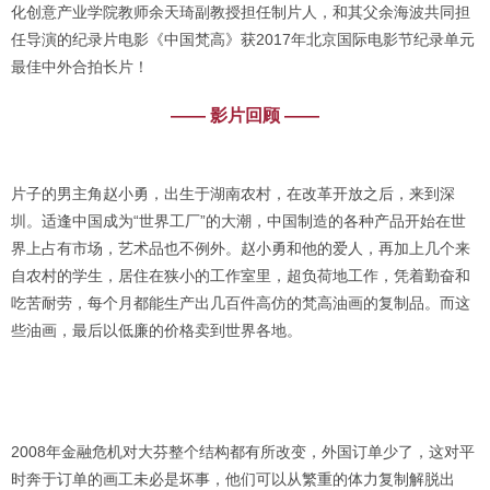
化创意产业学院教师余天琦副教授担任制片人，和其父余海波共同担
任导演的纪录片电影《中国梵高》获2017年北京国际电影节纪录单元
最佳中外合拍长片！
——
影片回顾 ——
片子的男主角赵小勇，出生于湖南农村，在改革开放之后，来到深
圳。适逢中国成为“世界工厂”的大潮，中国制造的各种产品开始在世
界上占有市场，艺术品也不例外。赵小勇和他的爱人，再加上几个来
自农村的学生，居住在狭小的工作室里，超负荷地工作，凭着勤奋和
吃苦耐劳，每个月都能生产出几百件高仿的梵高油画的复制品。而这
些油画，最后以低廉的价格卖到世界各地。
2008年金融危机对大芬整个结构都有所改变，外国订单少了，这对平
时奔于订单的画工未必是坏事，他们可以从繁重的体力复制解脱出