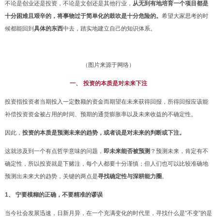
不论是创业还是投资，不论是文创还是其他行业，
从无到有地培育一个项目都是
十分困难且艰辛的，将事物过于简单化的鼓吹是十分危险的。
希望大家思考的时
候都能回到
具体的东
西
中去，踏实地建立自己的知识体系。
（图片来源于网络）
一
、
投资的本质
是
对
未来下注
投资指投资者当期投入一定数额的资金而期望在未来获得回报，所得回报应该能
补偿投资资金被占用的时间、预期的通货膨胀率以及未来收益的不确定性。
因此，
投资的本质是预测未来的趋势，或者说是对未来
的判断或下注。
这就涉及到一个有点哲学意味的问题，
即未来能否被预测
？预测未来，肯定有不
确定性，所以投资就是下赌注，每个人都要十分谨慎；但人们也可以比较准确地
预测出未来大的趋势，关键的两点是
寻找确定性与深耕能力圈
。
1、 宁要模糊的正确，不要精准的谬误
当今社会发展迅速，日新月异，在一个充满变化的时代里，寻找什么是“不变”的是