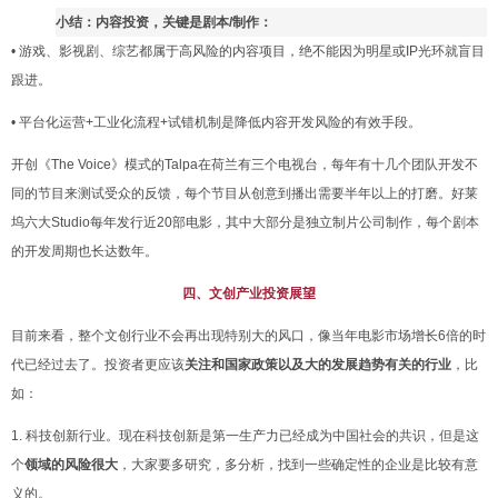
小结：内容投资，关键是剧本/制作：
• 游戏、影视剧、综艺都属于高风险的内容项目，绝不能因为明星或IP光环就盲目
跟进。
• 平台化运营+工业化流程+试错机制是降低内容开发风险的有
效手段。
开创《The Voice》模式的Talpa在荷兰有三个电视台，每年有十几个团队开发不
同的节目来测试受众的反馈，每个节目从创意到播出需要半年以上的打磨。好莱
坞六大Studio每年发行近20部电影，其中大部分是独立制片公司制作，每个剧本
的开发周期也长达数年。
四、文创产业投资展望
目前来看，整个文创行业不会再出现特别大的风口，像当年电影市场增长6倍的时
代已经过去了。投资者更应该
关注和国家政策以及大的发展趋势有关的行业
，比
如：
1. 科技创新行业。现在科技
创新是第一生产力
已经成为中国社会的共识，但是这
个
领域的风险很大
，大家要多研究，多分析，找到一些确定性的企业是比较有意
义的。