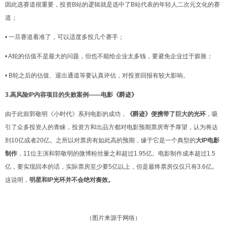
因此选赛道很重要，投资B站的逻辑就是选中了B站代表的年轻人二次元文化的赛
道；
• 一旦赛道看准了，可以适度多投几个赛手；
• A轮的估值不是最大的问题，但也不能给企业太多钱，要避免企业过于膨胀；
• B轮之后的估值、退出通道等要认真评估，对投资回报有较大影响。
3.高风险IP内容项目的失败案例——电影《爵迹》
由于此前郭敬明《小时代》系列电影的成功，
《爵迹》便携带了巨大的光环
，吸
引了众多投资人的青睐，投资方和出品方都对电影预期票房寄予厚望，认为将达
到10亿或者20亿。之所以对票房有如此高的预期，缘于它是一个典型的
大IP电影
制作
，11位主演和郭敬
明的微博粉丝量之和超过1.95亿。电影制作成本超过1.5
亿，要实现回本的话，实际票房至少要5亿以上，但是最终票房仅仅只有3.6亿。
这说明
，
明星和IP光环并不会绝对奏效。
（图片来源于网络）