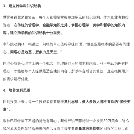
3、建立跨学科知识结构
世界变得越来越复杂，每个人都需要掌握更加多元的知识结构。作为创业者和投
资者，
在传统的管理学、金融学知识之外，掌握心理学、美学和哲学的知识内
容，建立跨学科的知识结构十分重要。
字节跳动的张一鸣说过一句很简单却值得寻味的话：“做企
业最根本的是要有
同理
心，
同理心是地基，想象力是天空
。”
同理心就是心理学上的一个概念，即理解他人的需求和想法。
张一鸣认为拥有同
理心，才能给每个人提
供最适合他的内容，所以抖音后台的算法一直在根据用户
的需求进行优化。
4、培养复利思维
回到投资上来，每一
位投资者都要培养
复利思
维，做大多数人
都不喜欢的“慢慢变
富”。
股神巴菲特最了不起的是他有耐心，我曾经说巴菲特理一次发要30万美金，这么
说的原因是巴菲特给未来的自己设置了每年要
跑赢道琼斯指
数
的回报的目
标，而