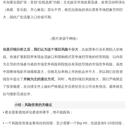
并加紧全国扩张；首创“在线选座”功能；文化娱乐市场发展迅速，各类活动和演出
（画展、音乐剧、开心麻花）层出不穷，格瓦拉面临的演出票务市场想象空间巨
大，因此广告流量入口价值可期。
（图片来源于网络）
但是仔细分析之后，我们认为这个项目风险十分大
，比如票务行业长期陷入价格
战、快速扩展影院带来现金流缺口和团购模式竞争激烈导致的经营风险、以内容
为主导的市场参与者的市场竞争风险和院线自有系统导致的市场竞争风险。虽然
中国整体电影市场规模庞大，但格瓦拉单独上市的机会并不大，所以我们在投资
报告中提出
了
并购为主的退出
方
式
。同时，考虑到项目风险较大，我们严格限定
了投资额度，在法律文件上做好严格规定并且密切关注公司业务情况。最终格瓦
拉与微影完成合并。
小结：风险投资的关键点
• 要全面客观地评估赛道和赛手，绝不能跟风；
• 一个风险投资基金要有好的回报，至少需要一个Big Hit，也就是有8-10倍回报，