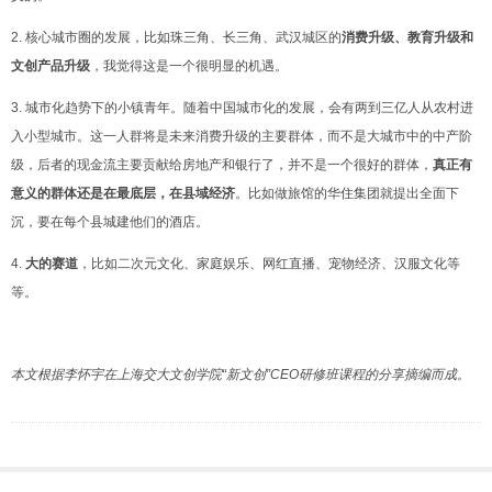
2. 核心城市圈的发展，比如珠三角、长三角、武汉城区的
消费升级、教育升级和
文创产品升级
，我觉得这是一个很明显的机遇。
3. 城市化趋势下的小镇青年。随
着中国城市化的发
展，会有两到三亿人从农村进
入小型城市。这一人群将是未来消费升级的主要群体，而不是大城市中的中产阶
级，后者的现金流主要贡
献给房地产和银行了，并不是一个很好的群体，
真正有
意义的群体还是在最底层，在县域经济
。比如做旅馆的华住集团就提出全面下
沉，要在每个县城建他们的酒店。
4.
大的赛道
，比如二次元文化、家庭娱乐、网红直播、宠物经济、汉服文化等
等。
本文根据李怀宇在
上
海
交大文创学院“新文创”CEO研修班课程的分享摘编而成。