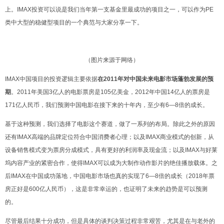
上。IMAX投资可以说是我们当年第一支基金里最成功的项目之一，可以作为PE
类中大型的稳健型项目的一个典范与大家分享一下。
（图片来源于网络）
IMAX中国项目的投资逻辑主要依据
在2011年对中国未来电影市场蓬勃发展的预
期
。2011年美国3亿人的电影票房是105亿美金，2012年中国14亿人的票房是
171亿人民币，我们预测中国电影在接下来的十年内，至少有6—8倍的成长。
基于这种预测，我们选择了电影这个赛道，做了一系列的布局。除此之外的原因
还有IMAX高端的品牌定位符合中国消费者心理；以及IMAX商业模式的创新，从
设备销售模式变为票房分成模式，具有更好的利润率及现金流；以及IMAX与好莱
坞内容产业的紧密合作，使得IMAX可以成为大制作动作影片的绝佳播放载体。之
后IMAX在中国成功落地，中国电影市场也真的实现了6—8倍的成长（2018年票
房正好是600亿人民币），这
是非常幸运的，也证明了未来的趋势是可以预测
的。
尽管最后结果十分成功，但是具体的谈判决策过程
非常艰苦，尤其是在与老
外的