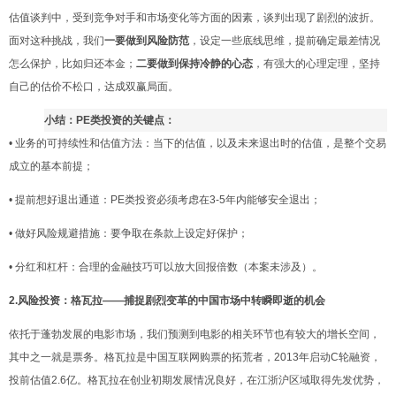
估值谈判中，受到竞争对手和市场变化等方面的因素，谈判出现了剧烈的波折。
面对这种挑战，我们
一要做到风险防范
，设定一些底线思维，提前确定最差情况
怎么保护，比如归还本金
；
二要做到保持冷静的心态
，有强大的心理定理，
坚持
自己的估价不松口，达成双赢局面。
小结：PE类投资的
关键
点：
• 业务的可持续性和
估
值方法：当下的估值，以及未来退出时的估值，是整个交易
成立的基本前提；
• 提前想好退出通道：PE类投资必须考虑在3-5年内能够安全退出；
• 做好风险规避措施：要争取在条款上设定好保护；
• 分红和杠杆：合理的金融技巧可以放大回报倍数（本案未涉及）。
2.风险投资：格瓦拉——捕捉
剧烈
变革的中国市场中转瞬即逝的机会
依托于蓬勃发展的电影市场，我们预测到电影的相关环节也有较大的增长空间，
其中之一就是票务。格瓦拉是中国互联网购票的拓荒者，2013年启动C轮融资，
投前估值2.6亿。格瓦拉在创业初期发展情况良好，在江浙沪区域取得先发优势，