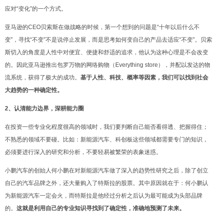
应对“变化”的一个方式。
亚马逊的CEO贝索斯在做战略的时候，第一个想到
的问题是“十年以后什么不
变”，寻找“不变”不是说停止发展，而是思考如何变自己的产品去适应“不变”。贝索
斯切入的角度是人性中对便宜、便捷和舒适的追求，他认为这种心理是不会改变
的。因此亚马逊推出包罗万物的网络购物（Everything store），并配以发达的物
流系统，获得了极大的成功。
基于人性、科技、概率等因素，我们可以找到社会
大趋势的一种确定性。
2、认清能力边界，深耕能力圈
在投资一些专业化程度很高的领域时，我们要判断自己能否看得透、把握得住；
不熟悉的领域不要碰。比如：新能源汽车、科创板这些领域都需要专门的知识，
必须要进行深入的研究和分析，不要轻易被繁荣的表象迷惑。
小鹏汽车的创始人何小鹏在对新能源汽车做了深入的趋势性研究之后，除了创立
自己的汽车品牌之外，还大量购入了特斯拉的股票。其中原因就在于：何小鹏认
为新能源汽车一定会火，而特斯拉是他经过分析之后认为最可能成为头部品牌
的。
这就是利用自己的专业知识寻找到了确定性，准确地预测了未来。