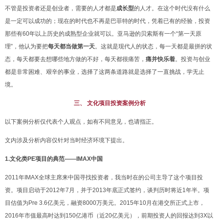
不管是投资者还是创业者，需要的人才都是
成长型
的人才。在这个时代没有什么
是一定可以成功的；现在的时代也不再是巴菲特的时代，凭着已有的经验，投资
那些有60年以上历史的成熟型企业
就可以。亚马逊的贝索斯有一个“第一天原
理”，他认为要把
每天都当做第一天
。这就是现代人的状态，每一天都是最拼的状
态，每天都要去想哪些地方做的不好，每天都很痛苦，
痛并快乐着
。投资与创业
都是非常困难、艰辛的事业，选择了这两条道路就是选择了一直挑战，学无止
境。
三、 文化项目投资案例分析
以下案例分析仅代表个人观点，如有不同意见，也请指正。
文内涉及分析内容仅针对当时经济环境下提出。
1.文化类PE项目的典范——IMAX中国
2011年IMAX全球主席来中国寻找投资者，我当时在的公司主导了这个项目投
资。项目启动于2012年7月，并于2013年底正式签约，谈判历时将近1年半。项
目估值为Pre 3.6亿美元，融资8000万美元。2015年10月在港交所正式上市，
2016年市值最高时达到150亿港币（近20亿美元），前期投资人的回报达到3X以