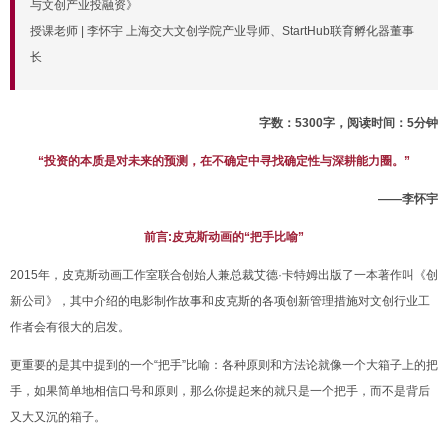
与文创产业投融资》
授课老师 | 李怀宇 上海交大文创学院产业导师、StartHub联育孵化器董事
长
字数：5300字，阅读时间：5分钟
“投资的本质是对未来的预测，在不确定中寻找确定性与深耕能力圈。”
——李怀宇
前言:皮克斯
动
画
的“把手比喻”
2015年，皮克斯动画工作室联合创始人兼总裁艾德·卡特姆出版了一本著作叫《创
新公司》，其中介绍的电影制作故事和皮克斯的各项创新管理措施对文创行业工
作者会有很大的启发。
更重要的是其中提到的一个“把手”比喻：各种原则和方法论就像一个大箱子上的把
手，如果简单地相信口号和原则，那么你提起来的就只是一个把手，而不是背后
又大又沉的箱子。