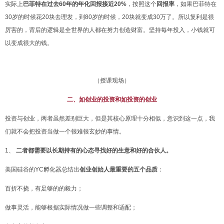
实际上
巴菲特在过去60年的年化回报接近20%
，按照这个
回报率
，如果巴菲特在
30岁的时候花20块去理发，到80岁的时候，20块就变
成30万了。所以复利是很
厉害的，背后的逻辑是全世界的人都在努力创造财富。坚持每年投入，小钱就可
以变成很大的钱。
（授课现场）
二、如创业的投资和如投资的创业
投资与创业，两者虽然差别巨大，但是其核心原理十分相似，意识到这
一点，我
们就不会把投资当做一个很难很玄妙的事情。
1、
二者都需要以长期
持有的心态寻找好的生意和好的合伙人。
美国硅谷的YC孵化器总结出
创业创始人最重要的五个品质
：
百折不挠，有足够的的毅力；
做事灵活，能够根据实际情况做一些调整和适配；