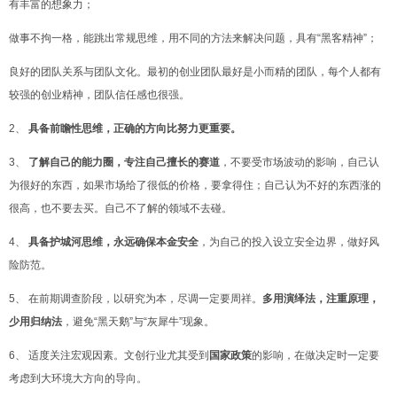
有丰富的想象力；
做事不拘一格，能跳出常规思维，用不同的方法来解决问题，具有“
黑客精神”；
良好的团队关系与团队文化。最初的创业团队最好是小而精的团队，每个人都有
较强的创业精神，团队信任感也很强。
2、
具备前瞻性思维，正确的方向比努力更重要。
3、
了解自己的能力圈，专注自己擅长的赛道
，不要受市场波动的影响，自己认
为很好的东西，如果市场给了很低的价格，要拿得住；自己认为不好的东西涨的
很高，也不要去买。自己不了解的领域不去碰。
4、
具备护城河思维，永远确保本金安全
，
为自己的投入设立安全边界，做好风
险防范。
5、 在前期调查阶段，以研究为本，尽调一定要周祥。
多用演绎法，注重
原理，
少用归纳法
，避免“黑天鹅”与“灰犀牛”现象。
6、 适度关注宏观因素。文创行业尤其受到
国家政策
的影响，在做决定时一定要
考虑到大环境大方向的导向。