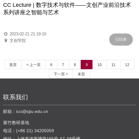
CC Lecture | 数字技术与软件——文创产业前沿技术
系列讲座之智能与艺术
2023-02-21 21:19:10
已结束
文创学院
首页
< 上一页
6
7
8
9
10
11
12
下一页 >
末页
联系我们
邮箱：
icci@sjtu.edu.cn
紫竹教研基地
电话：(+86 21) 34205059
地址：上海市谈家塘路155号 A7-A8号楼