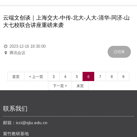
云端文创谈｜上海交大-中传-北大-人大-清华-同济-山
大七校联合讲座重磅来袭
2023-12-16 18:30:00
已结束
腾讯会议
首页
< 上一页
3
4
5
6
7
8
9
下一页 >
末页
联系我们
邮箱：
icci@sjtu.edu.cn
紫竹教研基地