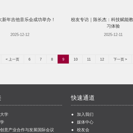
大新年吉他音乐会成功举办！
校友专访｜陈长杰：科技赋能
习体验
2025-12-12
2025-12-11
< 上一页
6
7
8
9
10
11
12
下一页 >
接
快速通道
大学
加入我们
学
媒体中心
创意产业合作与发展国际会议
校友会