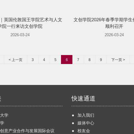
nts｜英国伦敦国王学院艺术与人文
文创学院2026年春季学期学
学院一行来访文创学院
顺利召开
2026-03-24
2026-03-24
< 上一页
3
4
5
6
7
8
9
下一页 >
接
快速通道
大学
加入我们
学
媒体中心
创意产业合作与发展国际会议
校友会