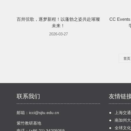
百卅弦歌，逐梦新程！以蓬勃之姿共赴璀璨
CC Eve
未来！
2026-03-27
首页
联系我们
友情链
邮箱：
icci@sjtu.edu.cn
上海交通
南加州大
紫竹教研基地
全球文化
电话：(+86 21) 34205059