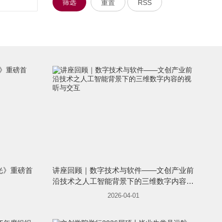
筛选
重置
RSS
光》重磅首
讲座回顾｜数字技术与软件——文创产业前
沿技术之人工智能背景下的三维数字内容的
视听与交互
2026-04-01